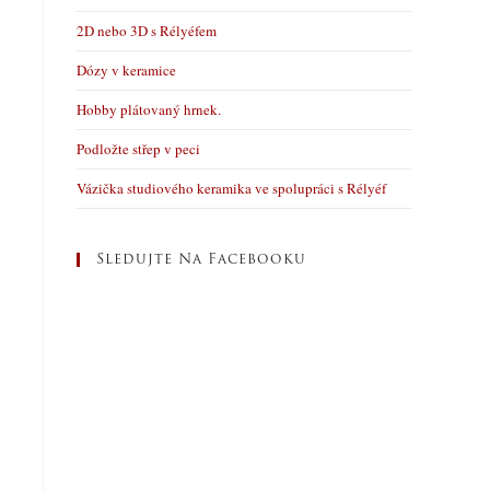
2D nebo 3D s Rélyéfem
Dózy v keramice
Hobby plátovaný hrnek.
Podložte střep v peci
Vázička studiového keramika ve spolupráci s Rélyéf
Sledujte Na Facebooku