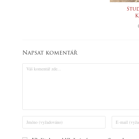
Stu
K
Napsat komentář