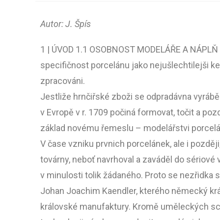
Autor: J. Špís
1 | ÚVOD 1.1 OSOBNOST MODELÁŘE A NÁPLŇ
specifičnost porcelánu jako nejušlechtilejši 
zpracováni.
Jestliže hrnčiřské zboži se odpradávna vyrábě
v Evropě v r. 1709 počiná formovat, točit a po
základ novému řemeslu – modelářstvi porcelá
V čase vzniku prvnich porcelánek, ale i pozděj
továrny, neboť navrhoval a zaváděl do sériové v
v minulosti tolik žádaného. Proto se nezřidka 
Johan Joachim Kaendler, kterého německý krá
královské manufaktury. Kromě uměleckých sch