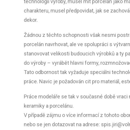
technologii výroby, musel mit porcelán jako ma
charakteru, musel předpovidat, jak se zachová
dekor.
Žádnou z těchto schopnosti však nesmi postrá
porcelán navrhovat, ale ve spolupráci s výtva
stanovovat velikosti budoucich výrobků a ty 
do výroby – vyrábět hlavni formy, rozmnožovac
Tato odbornost tak vyžaduje speciálni technolo
práce. Navic je požadován cit pro materiál, est
Práce modeláře se tak v současné době vraci 
keramiky a porcelánu.
V případě zájmu o více informací z tohoto obo
nebo se jen dotazovat na adrese: spis.jiri@vol