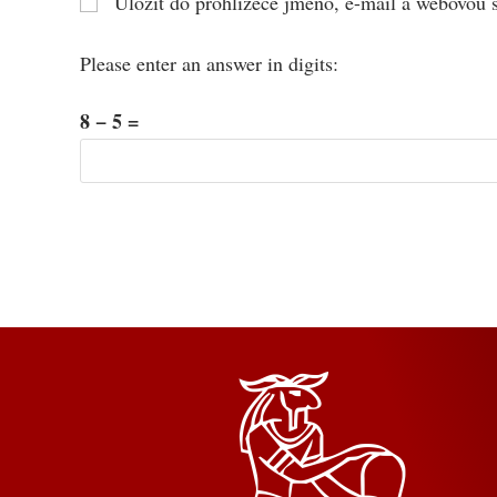
Uložit do prohlížeče jméno, e-mail a webovou 
Please enter an answer in digits:
8 − 5 =