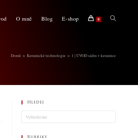
vod
O mně
Blog
E-shop
0
Domů
>
Keramické technologie
>
1 | ÚVOD sádra v keramice
Hledej
Rubriky