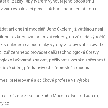
teriál ‚zažitý‘, aby tvarem vyhověl jeho osobitému
 v žáru vypalovaci pece i jak bude schopen přijmout
dat ani dnešni modelář. Jeho úkolem již většinou neni
rnikem rozkreslovat pracovni výkresy, na základě výpočtů
pak s ohledem na podminky výroby zhotovovat a zavádět
i zařizeni nebo provádět dalši technologické úpravy.
gické i výtvarné znalosti, pečlivost a vysokou přesnost
etické citěni, představivost a řemeslná zručnost.
mezi preferované a špičkové profese ve výrobě
ru si můžete zakoupit knihu Modelářství…. od autora,
ny.cz