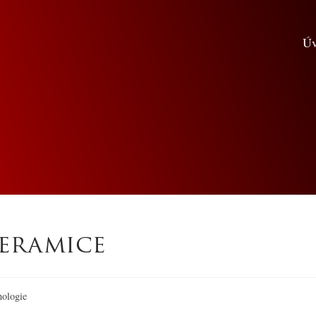
Ú
keramice
nologie