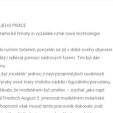
 JEHO PRÁCE
keramické hmoty si vyžádala vznik nové technologie
lo ručnim točenim, porcelán se již v době svého objeveni
zději i odlévat pomoci sádrových forem. Tim byl dán
nu.
i, byl ‚modelér‘ jednou z nejvýznamnějšich osobnosti
ýroby nové tvary stolniho nádobi i figurálniho porcelánu,
stávalo, že modelérem byl umělec – sochař, jako např.
l Friedrich August II. jmenoval modelérem mišeňské
opnosti však musel tento pracovnik dokonale znát