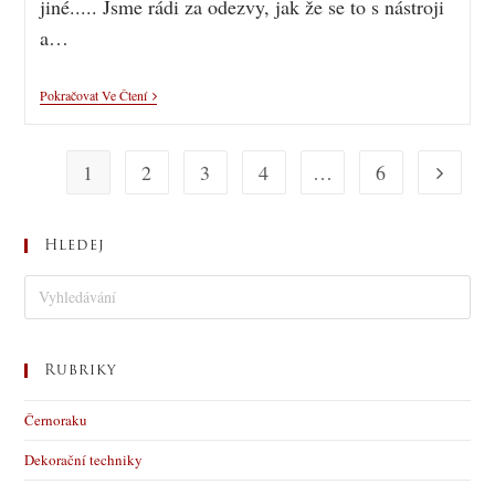
jiné..... Jsme rádi za odezvy, jak že se to s nástroji
a…
Pokračovat Ve Čtení
1
2
3
4
…
6
Hledej
Rubriky
Černoraku
Dekorační techniky