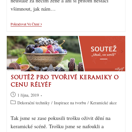
neustále za něčím žene a ani si přitom nestačí
všimnout, jak nám…
Pokračovat Ve Čtení
SOUTĚŽ PRO TVOŘIVÉ KERAMIKY O
CENU RÉLYÉF
1 října, 2019
Dekorační techniky
/
Inspirace na tvorbu
/
Keramické akce
Tak jsme se zase pokusili trošku oživit dění na
keramické scéně. Trošku jsme se nafoukli a