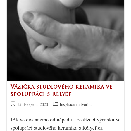
Vázička studiového keramika ve
spolupráci s Rélyéf
15 listopadu, 2020
Inspirace na tvorbu
JAk se dostaneme od nápadu k realizaci výrobku ve
spolupráci studiového keramika s Rélyéf.cz