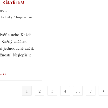
 rélyéfem
019
 techniky
/
Inspirace na
lyéf a ucho Každá
. Každý začátek
ní jednoduché začít.
žností. Nejlepší je
…
tení
1
2
3
4
…
7