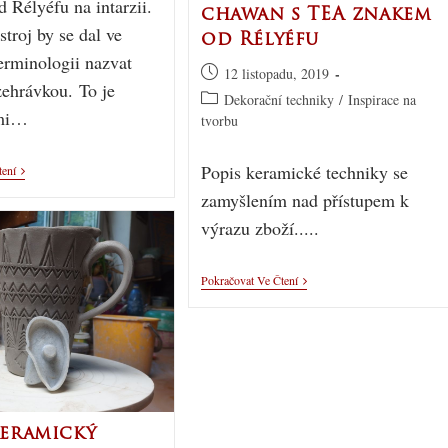
d Rélyéfu na intarzii.
chawan s TEA znakem
stroj by se dal ve
od Rélyéfu
terminologii nazvat
12 listopadu, 2019
zehrávkou. To je
Dekorační techniky
/
Inspirace na
lmi…
tvorbu
Popis keramické techniky se
tení
zamyšlením nad přístupem k
výrazu zboží.....
Pokračovat Ve Čtení
keramický