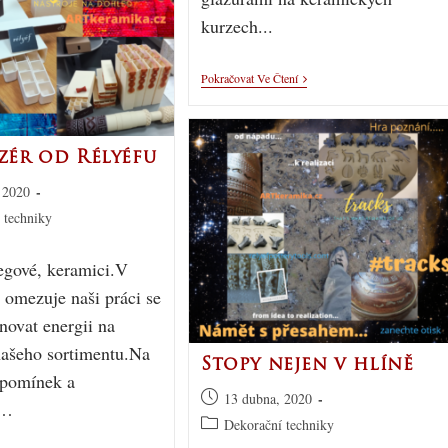
kurzech...
Pokračovat Ve Čtení
zér od Rélyéfu
 2020
 techniky
egové, keramici.V
 omezuje naši práci se
novat energii na
našeho sortimentu.Na
Stopy nejen v hlíně
ipomínek a
13 dubna, 2020
í…
Dekorační techniky