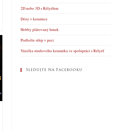
2D nebo 3D s Rélyéfem
Dózy v keramice
Hobby plátovaný hrnek.
Podložte střep v peci
Vázička studiového keramika ve spolupráci s Rélyéf
Sledujte Na Facebooku