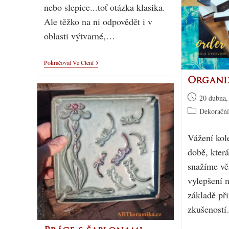
nebo slepice...toť otázka klasika.
Ale těžko na ni odpovědět i v
oblasti výtvarné,…
Pokračovat Ve Čtení
Organi
20 dubna,
Dekorační
Vážení kol
době, která
snažíme vě
vylepšení 
základě př
zkušenost