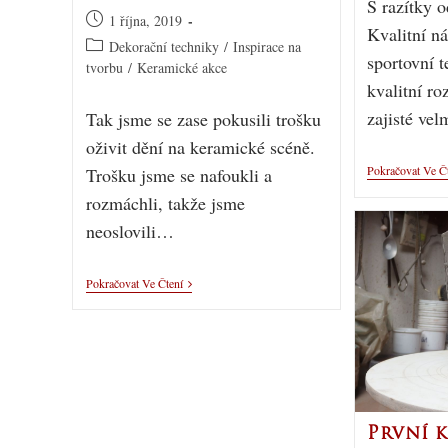
S razítky o
1 října, 2019
Kvalitní ná
Dekorační techniky
/
Inspirace na
sportovní 
tvorbu
/
Keramické akce
kvalitní ro
zajisté ve
Tak jsme se zase pokusili trošku
oživit dění na keramické scéně.
Pokračovat Ve Č
Trošku jsme se nafoukli a
rozmáchli, takže jsme
neoslovili…
Pokračovat Ve Čtení
První 