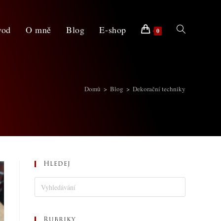
vod
O mně
Blog
E-shop
0
Domů
>
Blog
>
Dekorační techniky
Hledej
Rubriky