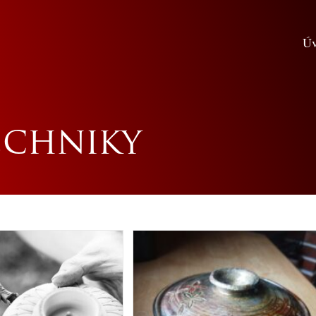
Ú
echniky