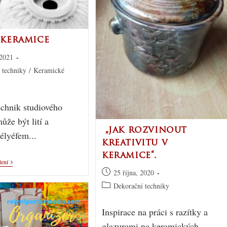
 keramice
 2021
 techniky
/
Keramické
echnik studiového
ůže být lití a
„jak rozvinout
élyéfem...
kreativitu v
keramice“.
tení
25 října, 2020
Dekorační techniky
Inspirace na práci s razítky a
glazurami na keramických