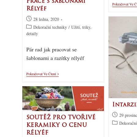
Práce s šablonami
Pokračovat Ve Č
Rélyéf
28 ledna, 2020
Dekorační techniky
/
Užití, triky,
detaily
Pár rad jak pracovat se
šablonami a razítky rélyéf
Pokračovat Ve Čtení
Intarzi
29 prosin
SOUTĚŽ PRO TVOŘIVÉ
Dekorační
KERAMIKY O CENU
RÉLYÉF