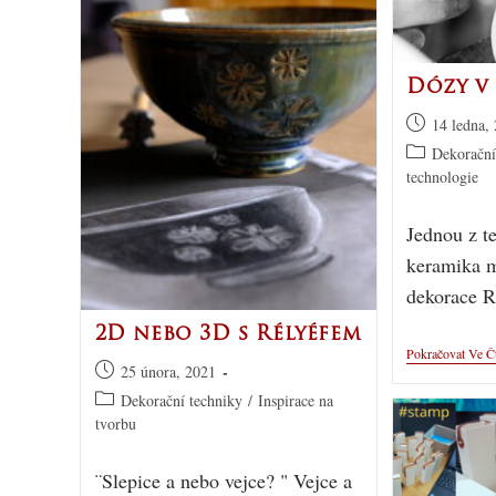
Dózy v
14 ledna,
Dekorační
technologie
Jednou z t
keramika m
dekorace R
2D nebo 3D s Rélyéfem
Pokračovat Ve Č
25 února, 2021
Dekorační techniky
/
Inspirace na
tvorbu
¨Slepice a nebo vejce? " Vejce a