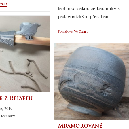
tení
technika dekorace keramiky s
pedagogickým přesahem....
Pokračovat Ve Čtení
e z Rélyéfu
ce, 2019
 techniky
Mramorovaný