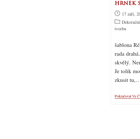
hrnek s
17 září, 2
Dekorační
tvorbu
šablona Ré
rada drahá
skvělý. Ne
Je tolik mo
zkusit tu,
Pokračovat Ve Č