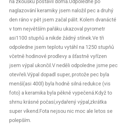
na zkoušku postavil doma.Odpoledne po
naglazování keramiky jsem naložil pec a druhý
den ráno v pět jsem začal pálit. Kolem dvanácté
v tom největším pařáku ukazoval pyrometr
asi1100 stupňů a nikde žádný stínek.Ve tři
odpoledne jsem teplotu vytáhl na 1250 stupňů
včetně hodinové prodlevy a šťastně vyřízen
jsem výpal ukončil.V neděli odpoledne jsme pec
otevřeli.Výpal dopadl super, protože pec byla
menší(asi 400l) byla hodně silná redukce (vis
foto) a keramika byla pěkně vypečená.Když to
shrnu krásné počasí,vydařený výpal,zkrátka
super víkend.Fota nejsou nic moc ale letos se
polepším.