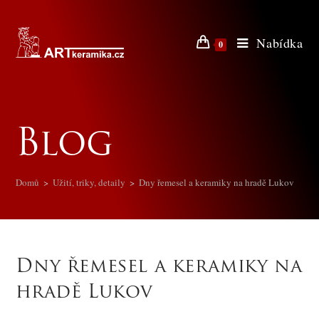
Nabídka
0
Blog
Domů
>
Užití, triky, detaily
>
Dny řemesel a keramiky na hradě Lukov
Dny řemesel a keramiky na
hradě Lukov