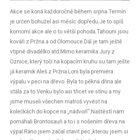
Akce se koná každoročně během srpna.Termín
je určen bohužel asi měsíc dopředu.Je to spíš
komorní akce ale o to větší pohoda.Tahouni jsou
kováři z Pržna a od Olomouce.Dál je tam ještě
vtipné divadélko atd.Mimo keramika Jury z
Oznice, který točí na kopacím kruhu su tam ješte
já keramik Aleš z Pržna.Loni byla premiéra
výpalu v peci na dřevo. Byla to pěkná dřina ale
stála za to.Venku bylo asi třicet ve stínu a my
jsme museli všechen matroš vyvést na
kolečkách do kopce na „nádvoří“.Naštěstí nám
pomáhali Brontosauři a to i s nošením dřeva na
výpal.Ráno jsem začal stavit pec ,kterou jsem si