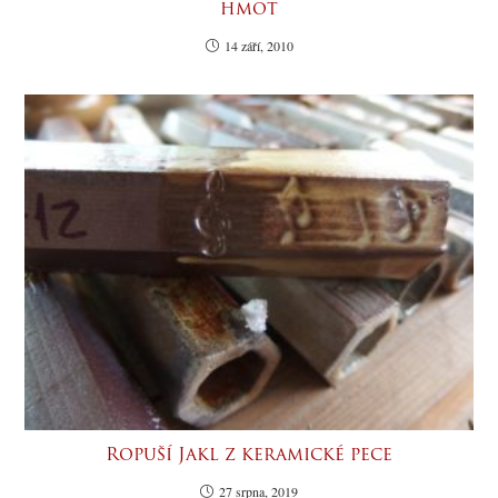
hmot
14 září, 2010
Ropuší Jakl z keramické pece
27 srpna, 2019