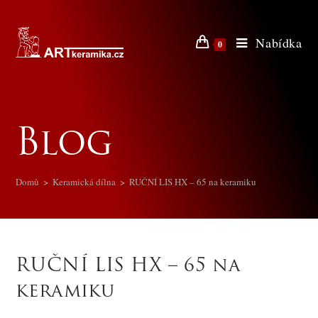
Nabídka
0
Blog
Domů
>
Keramická dílna
>
RUČNÍ LIS HX – 65 na keramiku
RUČNÍ LIS HX – 65 na
keramiku