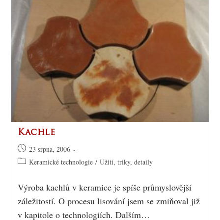
Kachle
23 srpna, 2006
Keramické technologie
/
Užití, triky, detaily
Výroba kachlů v keramice je spíše průmyslovější
záležitostí. O procesu lisování jsem se zmiňoval již
v kapitole o technologiích. Dalším…