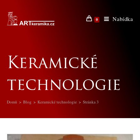
Nabídka
0
Keramické
technologie
Domů
>
Blog
>
Keramické technologie
>
Stránka 3